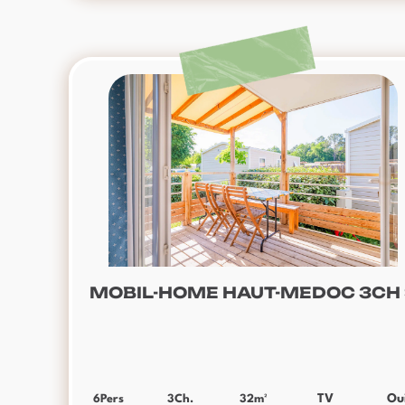
MOBIL-HOME HAUT-MEDOC 3CH 
6
Pers
3
Ch.
32
m²
TV
Ou