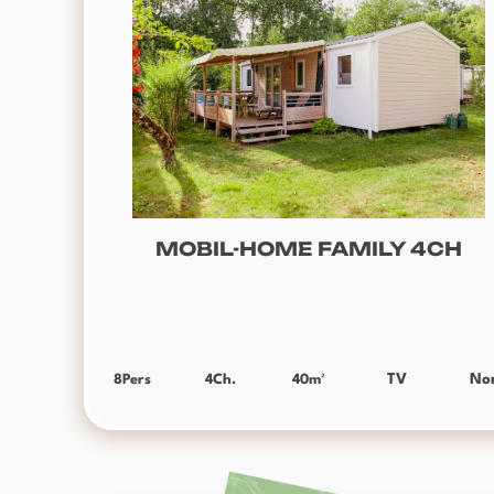
MOBIL-HOME FAMILY 4CH
8
Pers
4
Ch.
40
m²
TV
No