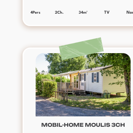
4
Pers
2
Ch.
34
m²
TV
No
MOBIL-HOME MOULIS 3CH