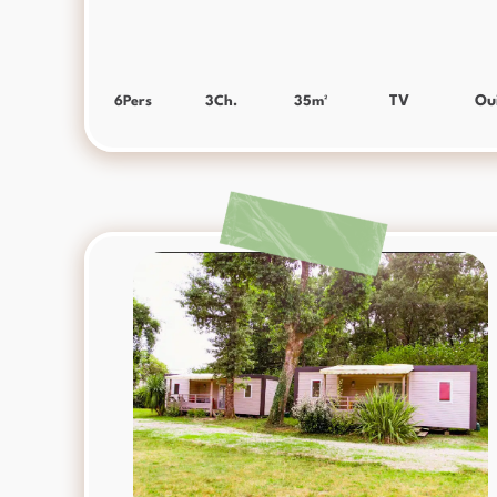
6
Pers
3
Ch.
35
m²
TV
Ou