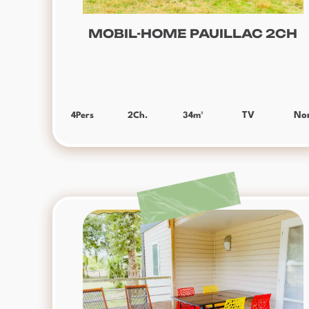
MOBIL-HOME PAUILLAC 2CH
4
Pers
2
Ch.
34
m²
TV
No