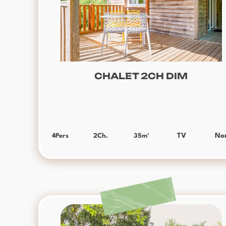
CHALET 2CH DIM
4
Pers
2
Ch.
35
m²
TV
No