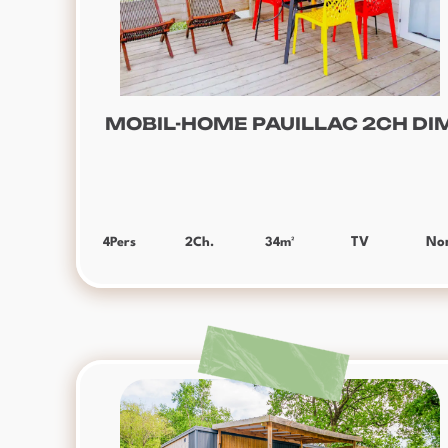
MOBIL-HOME PAUILLAC 2CH DI
4
Pers
2
Ch.
34
m²
TV
No