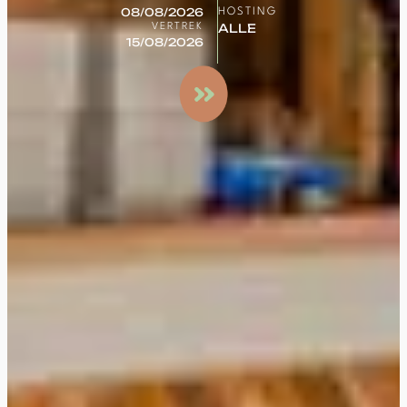
HOSTING
VERTREK
Een
vakantie
zoeken