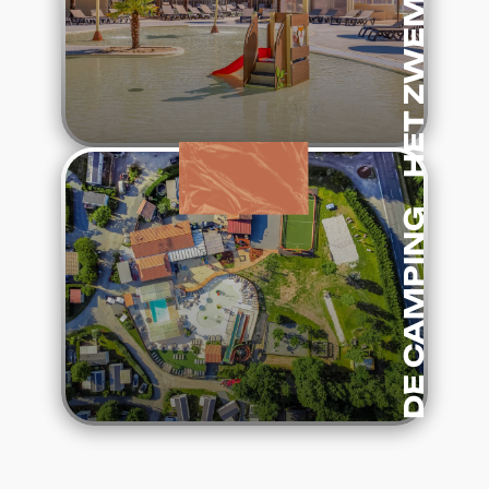
HET ZWEMBAD
:
Lees verder
De
camping
DE CAMPING