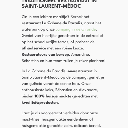
TRADITIONEEL RESTAURANT IN
SAINT-LAURENT-MÉDOC
Zin in een lekkere maaltijd? Bezoek het
restaurant
La Cabane du Paradis
, naast het
waterpark op onze
camping in de Gironde
.
Geniet van heerlijke gerechten in de eetzaal of
op het schaduwrijke terras, of probeer de
afhaalservice
met een ruime keuze.
Restaurateurs van beroep
, Amandine,
Sébastien en hun team zullen je zeker plezieren!
In La Cabane du Paradis,
ons
restaurant in
Saint-Laurent-Médoc op de camping, geniet je
van gulheid vanaf de eerste hap. Onze
enthousiaste koks, Sébastien en Alexandre,
bieden
100% huisgemaakte gerechten
met
kwaliteitsproducten
.
Laat je als voorgerecht verleiden door onze
must-tries: huisgemaakte eendenlever of
huisgemaakte gerookte zalm, delicaat bereid.