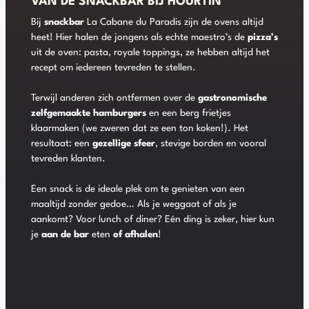
VAN DE SNACKBAR BIJ HOURTIN
Bij
snackbar
La Cabane du Paradis zijn de ovens altijd
heet! Hier halen de jongens als echte maestro’s de
pizza’s
uit de oven: pasta, royale toppings, ze hebben altijd het
recept om iedereen tevreden te stellen.
Terwijl anderen zich ontfermen over de
gastronomische
zelfgemaakte hamburgers
en een berg frietjes
klaarmaken (we zweren dat ze een ton koken!). Het
resultaat: een
gezellige sfeer
, stevige borden en vooral
tevreden klanten.
Een snack is de ideale plek om te genieten van een
maaltijd zonder gedoe… Als je weggaat of als je
aankomt? Voor lunch of diner? Eén ding is zeker, hier kun
je
aan de bar
eten
of afhalen
!