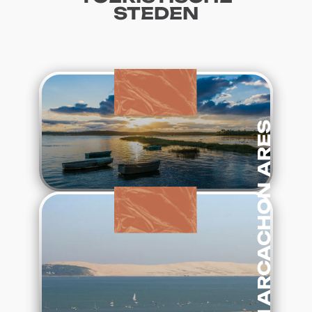
STEDEN
:
Lees verder
Ares
ARES
BASSIN VAN ARCACHON
:
Lees verder
Bassin
van
Arcachon