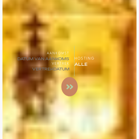
AANKOMST
HOSTING
VERTREK
Een
vakantie
zoeken